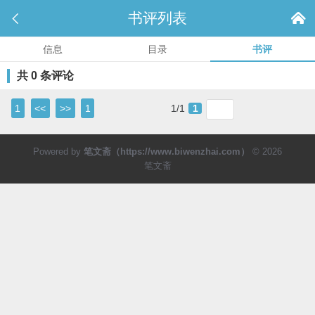

书评列表

信息
目录
书评
共 0 条评论
1
<<
>>
1
1/1
1
Powered by
笔文斋（https://www.biwenzhai.com）
© 2026
笔文斋