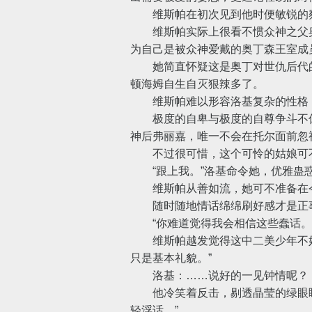
维斯帕在初次见到他时便敏锐的察
维斯帕实际上很看不惯众神之父奥
为自己是被众神爱戴的奥丁森王室成
她简直怀疑这是奥丁对世仇后代的
顿海姆自生自灭狠辣多了。
维斯帕难以形容洛基复杂的性格，
极度的自卑与极度的自尊争斗不休
神后弗丽嘉，唯一不会在托尔面前忽
不过很可惜，这个可怜的姑娘可不
“跟上我。”洛基命令她，优雅蛊
维斯帕从善如流，她可不准备在今天
随时随地情话绵绵刷好感才是正
“你难道觉得我会相信这些蠢话。
维斯帕越发觉得这中二美少年不好
只是基本礼貌。”
洛基：……说好的一见钟情呢？
他冷笑着反击，剔透晶莹的绿眼睛闪
轻浮话。”