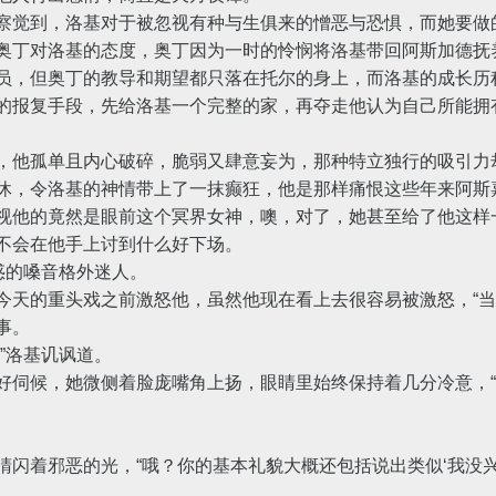
觉到，洛基对于被忽视有种与生俱来的憎恶与恐惧，而她要做
丁对洛基的态度，奥丁因为一时的怜悯将洛基带回阿斯加德抚
员，但奥丁的教导和期望都只落在托尔的身上，而洛基的成长历
报复手段，先给洛基一个完整的家，再夺走他认为自己所能拥
他孤单且内心破碎，脆弱又肆意妄为，那种特立独行的吸引力
，令洛基的神情带上了一抹癫狂，他是那样痛恨这些年来阿斯
视他的竟然是眼前这个冥界女神，噢，对了，她甚至给了他这样
会在他手上讨到什么好下场。
惑的嗓音格外迷人。
的重头戏之前激怒他，虽然他现在看上去很容易被激怒，“当
事。
”洛基讥讽道。
伺候，她微侧着脸庞嘴角上扬，眼睛里始终保持着几分冷意，“
着邪恶的光，“哦？你的基本礼貌大概还包括说出类似‘我没兴