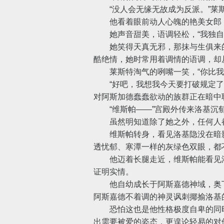
“没人会无缘无故成为反派。”莱斯
他看着眼前动人心魄的艳美女郎，“
她声音甜美，语调轻松，“我独自活
她笑得天真无邪，那抹与生俱来的
酷绝情，她时常用着调情的语调，却
莱斯特淘气的咧嘴一笑，“你比我想
“好吧，我想我今天要打破规定了
对阿斯加德蠢蠢欲动的族群正在暗中
“维斯帕——”宫殿外传来洛基沉
虽然明知道除了她之外，任何人都无
维斯帕转身，看见洛基隐没在暗影
透忧郁、寒潭一样的灰绿色双眼，都
他迈着长腿走近，维斯帕能看见洛
证明实情。
他自幼成长于阿斯嘉德神域，奥丁
阿斯嘉德不着调的神灵讽刺揶揄洛基
恐怕这也是他性格极度自卑的同时
出需要被爱的姿态，更遑论轻易的对