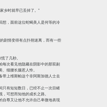
家乡时就早已丢掉了。”
回想，面前这位蛇蝎美人是何等的冷
的剧情变得有点扑朔迷离，而有一些
惊慌了几秒。
帕每次看见他隐藏在阴影中的那双剔
美、细腰长腿惹人怜。
备带上维斯帕这个非阿斯加德人士去
间只有短短数日，已经不止一次目睹
视，可想而知他的成长之路。
的自尊又让他不允许自己卑微地表现