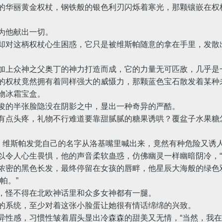
华丽黄金权杖，钢铁般的银色利刃闪烁着寒光，那颗镶嵌在权
为他献出一切。
对这柄权杖心生困惑，它只是被维斯帕随意的拿在手里，发散
上众神之父奥丁的神力打造而成，它的力量无可匹敌，几乎是
权杖竟然拥有着同样强大的威慑力，那颗蓝色宝石散发着某种
物冰霜宝盒。
的半张脸隐没在阴影之中，显出一种奇异的严酷。
点头疼，礼物不行难道要靠甜腻腻的糖果诱哄？覆盆子水果糖
维斯帕发觉自己的名字从洛基嘴里喊出来，竟然有种危险又诱
以令人心生畏惧，他的声音柔软蛊惑，仿佛幽灵一样幽暗阴冷，“
密的黑色长发，最终停留在女孩的唇畔，他星辰大海般的绿色
帕。”
怪不得在北欧神话里和众多女神都有一腿。
系统，至少对着这张小脸蛋让她很有情话绵绵的兴致。
性感，习惯性皱着眉头显出冷森森的甜美又无情，“当然，我在