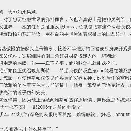
一大包的水果糖。
对于想要征服世界的邪神而言，它也许算得上是把神兵利器，
实世界——她的任务是征服反派boss，也就是眼前这个有着英
维斯帕的花言巧语，用苍白的手指摩挲着权杖上的凹凸纹理，
基傲慢的扬起头发号施令，接着不等维斯帕回答便起身离开观
又优雅，宽肩细腰的倒三角好身材挺拔迷人的一塌糊涂。
由衷的感叹一句——真不公平，他的腿怎么就能这么长。
帕也正想召唤莱斯特——希望英俊的吸血鬼npc能看在她死
气派，即使维斯帕仅仅是位客居的冥界女神，她所居住的宫殿
优雅的倚在宝蓝色古典丝绒椅上，他身上繁复的巴洛克衬衣与
肤光洁的近乎虚幻完美。
这样美，因为他正拒绝向维斯帕透露原剧情，声称这是系统规
什么不安排一部2006年之前的电影？”
？”莱斯特漂亮的灰眼睛看着她，难得服软，“好吧，beautif
他今夜想去干什么坏事了。”