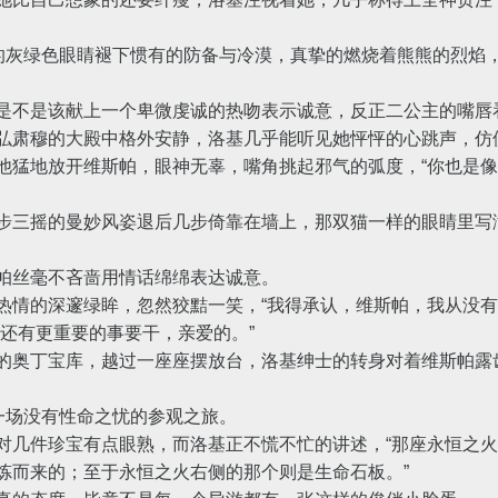
灰绿色眼睛褪下惯有的防备与冷漠，真挚的燃烧着熊熊的烈焰，
不是该献上一个卑微虔诚的热吻表示诚意，反正二公主的嘴唇
肃穆的大殿中格外安静，洛基几乎能听见她怦怦的心跳声，仿
猛地放开维斯帕，眼神无辜，嘴角挑起邪气的弧度，“你也是像
三摇的曼妙风姿退后几步倚靠在墙上，那双猫一样的眼睛里写满
丝毫不吝啬用情话绵绵表达诚意。
的深邃绿眸，忽然狡黠一笑，“我得承认，维斯帕，我从没有
还有更重要的事要干，亲爱的。”
奥丁宝库，越过一座座摆放台，洛基绅士的转身对着维斯帕露齿
一场没有性命之忧的参观之旅。
几件珍宝有点眼熟，而洛基正不慌不忙的讲述，“那座永恒之火
炼而来的；至于永恒之火右侧的那个则是生命石板。”