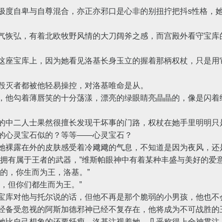
度自卑与自尊混合，亦正亦邪口是心非的别扭拧把抖s性格，她
恢弘，有着北欧牧野风情的大刀阔斧之感，而宫殿外看守宝库
座宝库上，因为她看见洛基长身玉立的握着那柄权杖，只是用
灭者都被他轻易操控，对洛基唯命是从。
他勾着薄唇笑的十分荡漾，漂亮的绿眼睛亮晶晶的，像是闪着
中二人士果然很擅长发现干坏事的门路，权杖在她手里明明只
的心灵宝石似的？等等——心灵宝石？
裸露在外的皮肤感受着冷飕飕的气息，不知道是因为夜风，还
有属于王者的武器，”维斯帕眼神中有着某种丰盛与美好的爱
的，你生而为王，洛基。”
，但你们都生而为王。”
库对他与托尔说的话，但他不再是那个脆弱的小男孩，他也不
经备受忽视的阿斯加德邪神已经不复存在，他将成为不可战胜的
比自己想象的还要纤瘦，洛基注视着她，几乎称得上全神贯注，