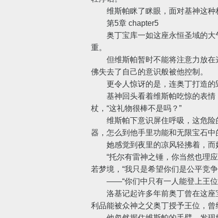
维斯帕眯了眯眼，面对基神这种极
第5章 chapter5
奥丁宝库一如这座永恒圣域的大气
重。
但维斯帕暂时不能将注意力放在这
佛失去了自己的意识般被他控制。
更令人惊讶的是，连奥丁打造的毁
基神回头看着维斯帕吃惊的表情，
杖，“这礼物很棒不是吗？”
维斯帕下意识屏住呼吸，这危险的
器，怎么到他手里功能和无限宝石中
她感觉到夜里的凉风轻拂着，而她
“托尔有雷神之锤，你当然也理应拥
若梦境，“我只是希望你们是公平竞争
——“你们中只有一人能登上王位
洛基记起许多年前奥丁曾在这座宝
利品能被众神之父奥丁授予王位，曾
他忽然握住维斯帕的手臂，发现她