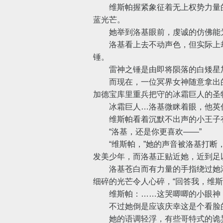
维斯帕握紧象征着无上权势力量的
蓝光芒。
她举到洛基眼前，虔诚的仿佛能
洛基看上去不动声色，但实际上却
锤。
雷神之锤是由即将陨落的白矮星加
而现在，一位冥界女神随意拿出的
加德宝库里重兵把守的冰霜巨人的圣
冰霜巨人…洛基微眯着眼，他英俊
维斯帕看着沉默不出声的小王子有
“洛基，还是你更喜欢——”
“维斯帕，”她的声音被洛基打断，
发美少年，而洛基正贴近她，近到足
洛基苍白而有力量的手指绕过她浓
细碎的光芒令人心碎，“回答我，维斯
维斯帕：……这哭唧唧的小眼神，
不过她倒是应该庆幸这是个看脸的
她的语调轻浮，有些哥特式的诡异