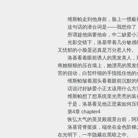
维斯帕走到他身前，脸上一惯藐视众
这句话的潜台词是——我想你了
所谓趁他病要他命，中二缺爱小王
光影交错下，洛基带着几分敏感细
又忧郁的小脸蛋还真是万分惹人怜。
洛基看着眼前诱人的黑发美人，那
将她狠狠的压在墙上，她漂亮的黑发
苦的扭动，白皙纤细的手指抵住他的
维斯帕皱着眉头看着眼前沉默的细
话说讨好缺爱小正太该用什么方
维斯帕想了想系统里光秃秃的装备
于是，洛基看见他正思索如何压制的
第4章 chapter4
恢弘大气的英灵殿观景台前，阿斯
洛基背脊挺拔，端坐在金色阶梯之
在光明下，一半隐藏在黑暗之中。