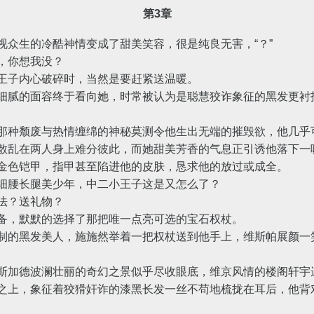
第3章
生的冷酷神情变成了甜美笑容，很是纯良无害，“？”
，你想我没？
子内心破碎时，当然是要赶紧送温暖。
腻的面容终于看向她，时常被认为是聪慧狡诈象征的黑发更衬
种颓废与热情缠绵的神秘莫测令他生出无端的摧毁欲，他几乎
散乱在两人身上难分彼此，而她甜美芳香的气息正引诱他落下一
金色铠甲，指甲甚至陷进他的皮肤，恳求他的放过或成全。
腰长腿美少年，中二小王子这是又怎么了？
法？送礼物？
，默默的选择了那把唯一点亮可选的宝石权杖。
黑发美人，施施然举着一把权杖送到他手上，维斯帕展颜一笑
加德波澜壮丽的奇幻之景似乎尽收眼底，维京风情的楼阁轩宇
上，象征着狡猾奸诈的漆黑长发一丝不苟地梳拢在耳后，他背