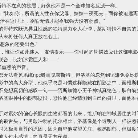
特不在意的挑眉，好像他不是一个全球知名反派一样。
比如你，所谓的人性在你父母、妹妹一夜死去，而你被迫远离
在这世上，冷酷无情才能令我强大没有弱点。”
哥特式既诡异且性感的独特魅力令人心悸，莱斯特情不自禁的
从未将任何人真正放在心上。
象的还要出色.”
，谁让你如此迷人。友情提示——你引起的蝴蝶效应让这部电影
联合，比如冰霜巨人和——”
郁蛊惑的声音。
法看见系统npc吸血鬼莱斯特，但洛基的忽然到访难免令她
中的高大身型，他似乎总是习惯这样隐藏在阴影之中，而维斯
不免想真切的感叹一句——阿斯加德小王子神域真绝色，肤白貌
基眼神中的阴郁愤恨，恐怕他已经猜测到自己的身世，而他准
对索尔的偏心长眼的生物都看的出来，维斯帕在神域居住的时
的银舌头，与勇敢冲动的托尔相比，洛基像是个透明人一样被忽
又极度自尊的原因，因为自卑他渴望关注、敏感阴郁，但极度
他人付出感情，简直是天方夜谭。