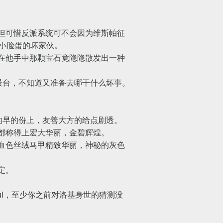
但可惜反派系统可不会因为维斯帕征
俊小脸蛋的坏家伙。
在他手中那颗宝石竟隐隐散发出一种
景台，不知道又准备去哪干什么坏事。
的早的份上，友善大方的给点剧透。
都称得上宏大华丽，金碧辉煌。
血色丝绒马甲精致华丽，神秘的灰色
定。
ul，至少你之前对洛基身世的猜测没