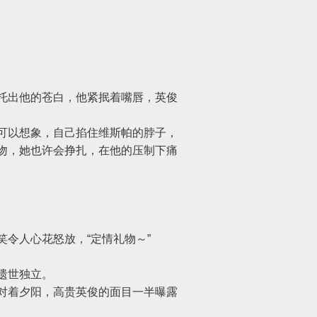
托出他的苍白，他紧抿着嘴唇，英俊
可以想象，自己掐住维斯帕的脖子，
吻，她也许会挣扎，在他的压制下痛
令人心花怒放，“定情礼物～”
遗世独立。
对着夕阳，高贵英俊的面目一半曝露