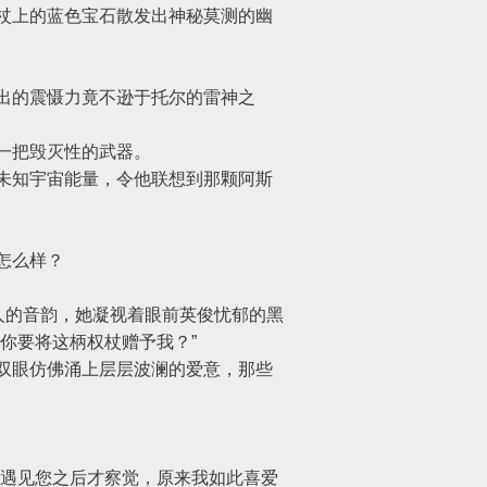
杖上的蓝色宝石散发出神秘莫测的幽
出的震慑力竟不逊于托尔的雷神之
一把毁灭性的武器。
未知宇宙能量，令他联想到那颗阿斯
怎么样？
人的音韵，她凝视着眼前英俊忧郁的黑
你要将这柄权杖赠予我？”
双眼仿佛涌上层层波澜的爱意，那些
遇见您之后才察觉，原来我如此喜爱