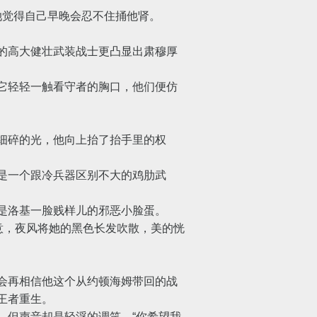
觉得自己早晚会忍不住捅他肾。
的高大健壮武装战士更凸显出肃穆厚
它轻轻一触看守者的胸口，他们便仿
细碎的光，他向上抬了抬手里的权
是一个跟冷兵器区别不大的鸡肋武
是洛基一脸贱样儿的邪恶小脸蛋。
意，夜风将她的黑色长发吹散，美的恍
会再相信他这个从约顿海姆带回的战
王者重生。
但声音却是轻浮的调笑，“你希望我