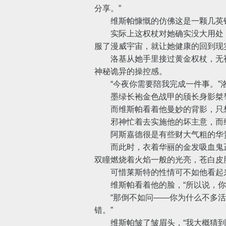
分享。”
维斯帕慷慨的仿佛这是一颗几英镑
实际上这权杖对她确实没大用处，
服了漫威宇宙，就让她健康的回到现
洛基从她手里接过黄金权杖，无视
神秘诡异的操控感。
“今夜你需要陪我完成一件事。”洛
墨绿长袍金色战甲的颀长身影桀骜
而维斯帕看着他曼妙的背影，只想
邪神忙着去实施他的坏主意，而维斯
阿斯嘉德很是有些财大气粗的华贵
而此时，衣着华丽的金发吸血鬼正
双瞳燃烧着火焰一般的光亮，苍白皮
可惜莱斯特的性情可不如他看起来
维斯帕看着他的脸，“所以说，你为
“那倒不如问——你为什么不多活几年
错。”
维斯帕皱了皱眉头，“我大概猜到