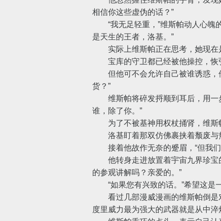
相信你这些虚伪的话？”
“我无足轻重，”维斯帕动人心魄的
是天生的王者，洛基。”
实际上维斯帕正在思考，她现在是
宝库的守卫都已经被他操控，恢弘
但他可不会允许自己被谁诱惑，他
货？”
维斯帕将碎发捋顺到耳后，用一步
谁，除了你。”
为了不被基神用权杖捅肾，维斯帕
洛基盯着那双仿佛裹挟着颓废与热情
接着他故作无奈的蹙眉，“但我们
他转身走进放置着宇宙九界珍宝的
的参观讲解吗？亲爱的。”
“如果您有兴致的话。”希望这是
看过几部漫威漫画的维斯帕倒是对
度里威力最为强大的武器就是从中淬