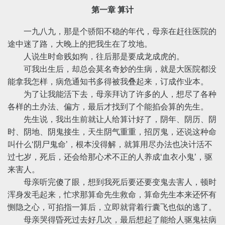
第一章 算计
一九八九，那是个骄阳不稳的年代，母亲在赶往医院的
途中迷了路，大晚上的把我生在了坟地。
人说生时命贱如狗，往后那是要成龙成虎的。
可我出生后，却总会莫名奇妙的生病，就是大医院都没
能拿我怎样，病危通知书多得被我叠起来，订成作业本。
为了让我能活下去，母亲拜访了许多的人，想尽了各种
各样的土办法、偏方，最后才找到了个能掐会算的先生。
先生说，我出生前就让人给算计好了，阴年、阴历、阴
时、阴地、阴鬼接生，天生阴气重重，招厉鬼，还说这种命
叫什么‘阴尸鬼命’，根本没得解，就算用尽办法也决计活不
过七岁，死后，还会给那心术不正的人养成‘血衣小鬼’，驱
来害人。
母亲听完傻了眼，想到我死后要还要变鬼去害人，顿时
浑身发毛起来，忙求那算命先生救命，算命先生本来还怀有
恻隐之心，可掐指一算后，立即就背着行囊飞也似的逃了。
母亲哭得昏死过去好几次，最后想起了能给人驱鬼祛病