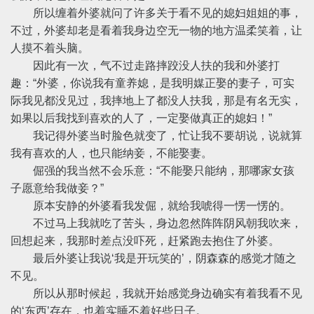
所以缠着外婆就问了许多关于看不见的媳妇姐姐的事，
不过，外婆却老是看着我身边空无一物的地方温柔笑着，让
人摸不着头脑。
因此有一次，气不过走路摔跤没人扶的我和外婆打
趣：“外婆，你说我有童养媳，是我明媒正娶的妻子，可实
际我见都没见过，我摔地上了都没人扶我，那是有名无实，
如果以后我找到喜欢的人了，一定娶做真正的媳妇！”
我记得外婆当时脸色就变了，忙让我不要胡说，说就算
我有喜欢的人，也只能纳妾，不能娶妻。
倔强的我当然不会乐意：“不能娶只能纳，那哪家女孩
子愿意给我做妾？”
原本安静的外婆看我发倔，就给我唬得一愣一愣的。
不过马上我就吃了苦头，身边忽然阵阵阴风朝我吹来，
回想起来，我那时差点没吓死，赶紧跑去抱住了外婆。
最后外婆让我说‘我是开玩笑的’，阴森森的感觉才随之
不见。
所以从那时候起，我就开始感觉身边确实有着我看不见
的‘东西’存在，也着实睡不着好些日子。