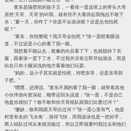
黄东是隔壁班的孩子王，一看张一蛋这班上的带头大哥
居然‘天哥、天哥’的叫我，就有些不大看得起我拖拉不敢下
水：“夏一天，你咋了？你是不会游泳呢？还是怂包怕死
呢？”
“黄东，你找整呢？我天哥会怕死？”张一蛋瞪着眼说
道，不过还是小心的看了我一眼。
我想着不能认怂，犹豫的向后看了下，也就脱掉了衣
服，跟着张一蛋下了水，不过我并没有立即开始游泳，而是
站在只有小腿深浅的地方看着他们玩耍。
“妈的，这小子其实就是怕死，对吧东哥，还是东哥胆
子肥。”
“嘿嘿，还用说。”黄东不屑的看了我一眼，就带着其他
小伙伴游向更深处，顺带还回头说道：“张一蛋，不是自己
地盘你就怕了？敢不敢和你天哥组队跟我们比赛过河？”
“傻缺，敢和我跟天哥比过河？”张一蛋心里有气，他是
村里有名的‘飞水鱼’，游得飞快，而我游泳也是一把好手，
两人组队过河从来就没输过，所以立即就要约我过去和他们