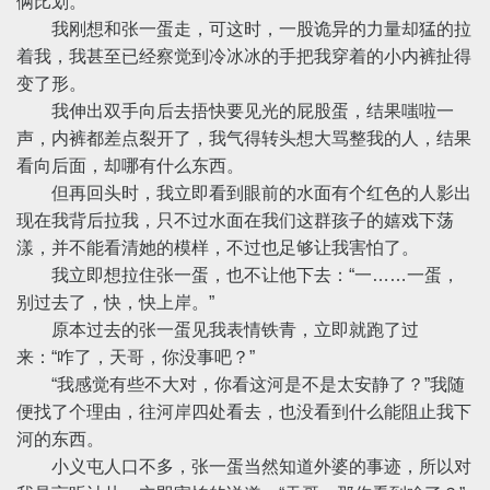
俩比划。
我刚想和张一蛋走，可这时，一股诡异的力量却猛的拉
着我，我甚至已经察觉到冷冰冰的手把我穿着的小内裤扯得
变了形。
我伸出双手向后去捂快要见光的屁股蛋，结果嗤啦一
声，内裤都差点裂开了，我气得转头想大骂整我的人，结果
看向后面，却哪有什么东西。
但再回头时，我立即看到眼前的水面有个红色的人影出
现在我背后拉我，只不过水面在我们这群孩子的嬉戏下荡
漾，并不能看清她的模样，不过也足够让我害怕了。
我立即想拉住张一蛋，也不让他下去：“一……一蛋，
别过去了，快，快上岸。”
原本过去的张一蛋见我表情铁青，立即就跑了过
来：“咋了，天哥，你没事吧？”
“我感觉有些不大对，你看这河是不是太安静了？”我随
便找了个理由，往河岸四处看去，也没看到什么能阻止我下
河的东西。
小义屯人口不多，张一蛋当然知道外婆的事迹，所以对