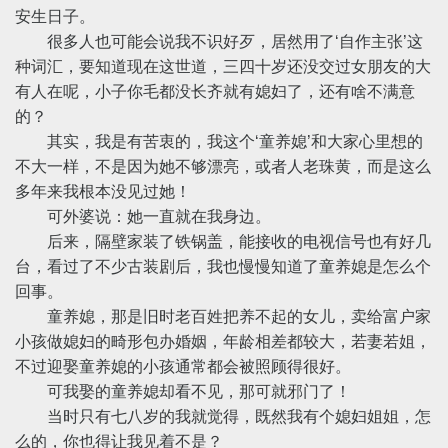
安生日子。
很多人也可能会说我不识好歹，居然用了‘自作主张’这
种词汇，要知道现在这世道，三四十岁还没交过女朋友的大
有人在呢，小子你毛都没长齐就有媳妇了，还有啥不满意
的？
其实，我是有苦衷的，我这个‘童养媳’和大家心里想的
不大一样，不是因为她不够漂亮，或者人老珠黄，而是这么
多年来我根本没见过她！
可外婆说：她一直就在我身边。
后来，隔壁家装了铁锅盖，能接收的电视信号也有好几
台，看过了不少古装剧后，我也慢慢知道了童养媳是怎么个
回事。
童养媳，那是旧时老百姓把养不起的女儿，卖给富户家
小孩做媳妇的畸形包办婚姻，年龄相差都较大，若妻若姐，
不过迎娶童养媳的小孩通常都会被照顾得很好。
可我娶的童养媳却看不见，那可就邪门了！
当时只有七八岁的我就觉得，既然我有个媳妇姐姐，怎
么的，你也得让我见着不是？