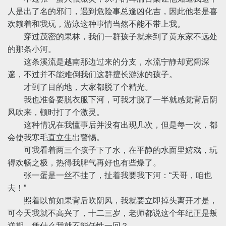
人是出了名的邪门，遇到危险事总逢凶化吉，因此他老是喜
欢赖着和我玩，游泳这种事情当然不能不带上我。
穿过茂密的果林，我们一群孩子就来到了黄东家不远处
的那条小河。
这条溪流是越南那边过来的分支，水流宁静却宽阔深
邃，不过并不能难倒我们这群擅长游泳的孩子。
才到了目的地，大家都脱了个精光。
我也准备要脱衣服下河，可我才脱了一半就感觉背后阴
风吹来，顿时打了个激灵。
这种情况在我懂事后并没有出现几次，但是每一次，都
会使我寒毛直立生出警惕。
可我看着两三个孩子下了水，在平静的水面里嬉戏，玩
得欢畅之极，热得我脾气再好也有些燥了。
张一蛋是一丝不挂了，扯着我要我下河：“天哥，咱也
去！”
照着以前如果背后吹阴风，我就要立即掉头离开才是，
可今天我就不高兴了，十二三岁，老师都说这个年纪正是叛
逆期，凭什么我就不能任性一回？