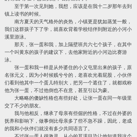
至于第一次见到她，我想，应该是在我十二岁那年去到
镇上读书的时候。
南方夏天的天气格外的炎热，小镇更是犹如蒸笼一般，
我们这群孩子下了学，就喜欢背着学校结伴到附近的小河小
溪里游泳。
那天，张一蛋和我，加上隔壁班共六七个孩子，在其中
一个叫黄东的孩子的建议下，去他家附近的小河边比赛游
泳。
张一蛋和我一样是从外婆住的小义屯里出来的孩子，原
名张元义，因为小时候贱兮兮的，老喜欢光着屁股，小伙伴
们看到他其中一个蛋儿特别大，把另一个遮住了，就都戏称
他为张一蛋，不过他倒也不在意，甚至引以为豪。
大略略的傻缺性格也有些好处，让张一蛋在同一年级里
交了不少的朋友。
我与他相反，继承了母亲有些倔的性格，不过在外婆的
抚养和影响下，做事倒比母亲多了些不急不躁，因此，老成
的我和小伙伴们就没有多少共同语言了。
不过张一蛋人很激灵，从小的耳濡目染让他知道我这个