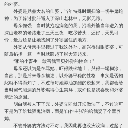
的外婆。
外婆是鼎鼎大名的仙婆，当年特殊时期扫除一切牛鬼蛇
神，为了躲过批斗遁入了深山老林中，无影无踪。
母亲倔强，当时就抱起病危的我，沿着外婆当年进入的
深山老林的老路走了三天三夜，吃尽苦头，还好，天见可
怜，最后还是让她找到了外婆居住的地方。
外婆从母亲手里接过了我这外孙，高兴得泪眼婆娑，可
随后掐指一算，当时就跺起了脚大骂起来。
“哪的小畜生，敢害我宝贝外孙的性命！”
母亲还以为是在骂她，吓得跌坐地上，哭得一塌糊涂，
当然，那是后来母亲描述，以外婆平稳的性格，事实是否如
此就不得而知了，不过每每她添油加醋的说起来，我都会给
当时霸气测漏的外婆燃得心生崇拜，或许也是我喜欢和外婆
亲近的原因。
明白我被人下了咒，外婆立即就开坛做法了，不过这可
不是为了给我驱鬼治病，而是‘自作主张’的给我娶了个童养
媳。
不管外婆的方法对不对，我因此再也没灾没病，过起了