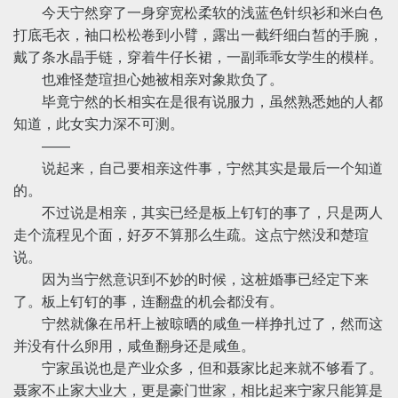
今天宁然穿了一身穿宽松柔软的浅蓝色针织衫和米白色
打底毛衣，袖口松松卷到小臂，露出一截纤细白皙的手腕，
戴了条水晶手链，穿着牛仔长裙，一副乖乖女学生的模样。
也难怪楚瑄担心她被相亲对象欺负了。
毕竟宁然的长相实在是很有说服力，虽然熟悉她的人都
知道，此女实力深不可测。
——
说起来，自己要相亲这件事，宁然其实是最后一个知道
的。
不过说是相亲，其实已经是板上钉钉的事了，只是两人
走个流程见个面，好歹不算那么生疏。这点宁然没和楚瑄
说。
因为当宁然意识到不妙的时候，这桩婚事已经定下来
了。板上钉钉的事，连翻盘的机会都没有。
宁然就像在吊杆上被晾晒的咸鱼一样挣扎过了，然而这
并没有什么卵用，咸鱼翻身还是咸鱼。
宁家虽说也是产业众多，但和聂家比起来就不够看了。
聂家不止家大业大，更是豪门世家，相比起来宁家只能算是