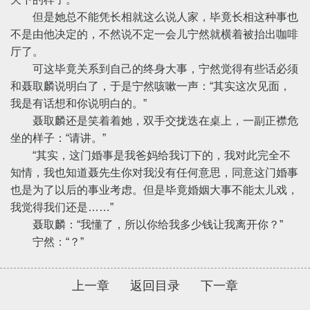
但是她总不能凭长相就这么说人家，毕竟长相这种事也
不是由他决定的，不然说不定一会儿宁然就横着被抬出咖啡
厅了。
可这毕竟关系到自己的终身大事，宁然觉得有些话必须
和聂取麟说明白了，于是宁然咳嗽一声：“其实这次见面，
我是有话想和你说明白的。”
聂取麟还是笑着着她，双手交拢迭在桌上，一副正襟危
坐的样子：“请讲。”
“其实，这门婚事是我爸妈给我订下的，我对此完全不
知情，我也知道聂先生你对我没有任何意思，同意这门婚事
也是为了以后的事业考虑。但是毕竟婚姻大事不能太儿戏，
我觉得我们还是……”
聂取麟：“我懂了，所以你给我多少钱让我离开你？”
宁然：“？”
上一章
返回目录
下一章