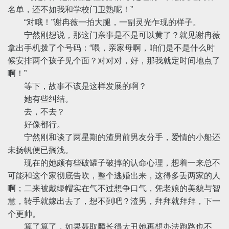
名单，还不如我和学校门卫熟呢！”
“对哦！”谢冉薇一拍大腿，一副灵光乍现的样子。
宁然刚想说，那这门亲事是不是可以黄了？就见谢冉薇
拿出手机拨了个号码：“喂，亲家母啊，咱们是不是什么时
候安排两个孩子见个面？对对对，好，那我就定时间地点了
啊！”
等下，故事不该是这样发展的啊？
她有些纠结。
去，不去？
好像都行。
宁然刚和谈了两星期的渣男前男友分手，爱情的小船还
未扬帆便已搁浅。
现在的她颇有些破罐子破摔的认命心理，想着一来总不
可能和这个家彻底告吹，整个逃婚出来，这得多丢两家的人
啊；二来被戴绿帽实在气不过想争口气，凭老娘的美貌与智
慧，转手就嫁出去了，想不到吧？渣男，拜拜就拜拜，下一
个更帅。
算了算了，如果聂取麟长得太丑她再想办法跑路也不