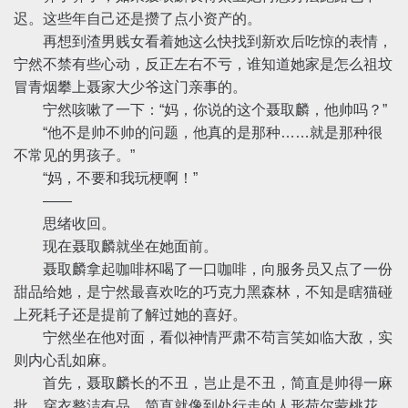
迟。这些年自己还是攒了点小资产的。
再想到渣男贱女看着她这么快找到新欢后吃惊的表情，
宁然不禁有些心动，反正左右不亏，谁知道她家是怎么祖坟
冒青烟攀上聂家大少爷这门亲事的。
宁然咳嗽了一下：“妈，你说的这个聂取麟，他帅吗？”
“他不是帅不帅的问题，他真的是那种……就是那种很
不常见的男孩子。”
“妈，不要和我玩梗啊！”
——
思绪收回。
现在聂取麟就坐在她面前。
聂取麟拿起咖啡杯喝了一口咖啡，向服务员又点了一份
甜品给她，是宁然最喜欢吃的巧克力黑森林，不知是瞎猫碰
上死耗子还是提前了解过她的喜好。
宁然坐在他对面，看似神情严肃不苟言笑如临大敌，实
则内心乱如麻。
首先，聂取麟长的不丑，岂止是不丑，简直是帅得一麻
批，穿衣整洁有品，简直就像到处行走的人形荷尔蒙桃花