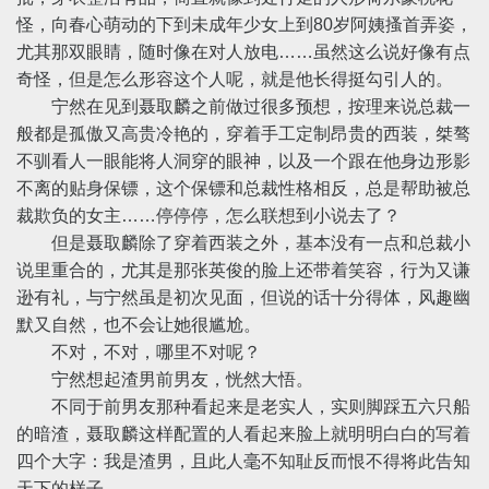
怪，向春心萌动的下到未成年少女上到80岁阿姨搔首弄姿，
尤其那双眼睛，随时像在对人放电……虽然这么说好像有点
奇怪，但是怎么形容这个人呢，就是他长得挺勾引人的。
宁然在见到聂取麟之前做过很多预想，按理来说总裁一
般都是孤傲又高贵冷艳的，穿着手工定制昂贵的西装，桀骜
不驯看人一眼能将人洞穿的眼神，以及一个跟在他身边形影
不离的贴身保镖，这个保镖和总裁性格相反，总是帮助被总
裁欺负的女主……停停停，怎么联想到小说去了？
但是聂取麟除了穿着西装之外，基本没有一点和总裁小
说里重合的，尤其是那张英俊的脸上还带着笑容，行为又谦
逊有礼，与宁然虽是初次见面，但说的话十分得体，风趣幽
默又自然，也不会让她很尴尬。
不对，不对，哪里不对呢？
宁然想起渣男前男友，恍然大悟。
不同于前男友那种看起来是老实人，实则脚踩五六只船
的暗渣，聂取麟这样配置的人看起来脸上就明明白白的写着
四个大字：我是渣男，且此人毫不知耻反而恨不得将此告知
天下的样子。