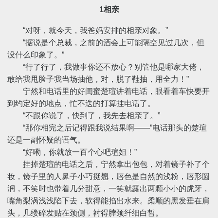
1相亲
“对呀，就今天，我爸妈安排的相亲对象。”
“据说是个总裁，之前的酒会上可能隔空见过几次，但
没什么印象了。”
“行了行了，我做事你还不放心？别管他是哪家大佬，
敢给我甩脸子我当场抽他，对，脱了鞋抽，用全力！”
宁然和电话里的好闺蜜楚瑄讲着电话，眼看着车快要开
到约定好的地点，忙不迭的打算挂电话了。
“不跟你说了，快到了，我先去相亲了。”
“那你相完之后记得跟我说结果啊——”电话那头的楚瑄
还是一副怀疑的语气。
“好嘞，你就放一百个心吧瑄姐！”
挂掉楚瑄的电话之后，宁然拿出包包，对着镜子补了个
妆，镜子里的人鼻子小巧挺翘，唇色是自然的浅粉，唇形圆
润，不笑时也带着几分甜意，一笑就露出两颗小小的虎牙，
嘴角梨涡浅浅陷下去，软得能掐出水来。柔顺的黑发垂在肩
头，几缕碎发贴在颈侧，衬得脖颈纤细白皙。