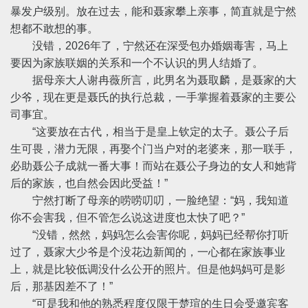
暴发户级别。放在过去，能和聂家攀上亲事，简直就是宁然
想都不敢想的事。
没错，2026年了，宁然还在深受包办婚姻毒害，马上
要因为家族联姻的关系和一个不认识的男人结婚了。
据母亲大人谢冉薇所言，此男名为聂取麟，是聂家的大
少爷，现在更是聂氏的执行总裁，一手掌握着聂家的主要公
司事宜。
“这要放在古代，相当于是皇上钦定的太子。聂公子后
生可畏，潜力无限，再娶个门当户对的老婆来，那一联手，
必助聂公子成就一番大事！而站在聂公子身边的女人和她背
后的家族，也自然会因此受益！”
宁然打断了母亲的唠唠叨叨，一脸绝望：“妈，我知道
你不会害我，但不管怎么说这进度也太快了吧？”
“没错，然然，妈妈怎么会害你呢，妈妈已经帮你打听
过了，聂家大少爷是个没花边新闻的，一心都在家族事业
上，就是比较低调没什么公开的照片。但是他妈妈可是影
后，那基因差不了！”
“可是我和他的熟悉程度仅限于楚瑄的生日会受邀宾客