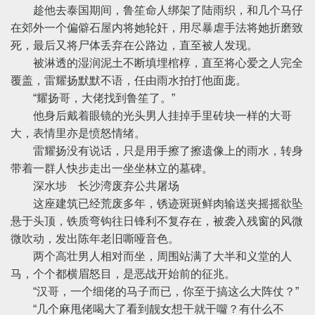
趁他去泰国期间，鲁笙命人绑架了陆雨织，和几个马仔
在郊外一个偏僻石屋内将她轮奸，用尽暴虐手法将她折磨致
死，最后又将尸体丢弃在公路边，直至被人发现。
被淋透的湿润泥土不断填埋棺椁，直至将心爱之人完全
覆盖，雷耀扬默默不语，任由雨水拍打他面庞。
“耀扬哥，大佬找到鲁笙了。”
他身后戴着眼镜的光头男人挂掉手里砖块一样的大哥
大，表情里亦是愤怒情绪。
雷耀扬没有说话，只是用手擦了擦遗像上的雨水，转身
带着一群人快步走出一坐坐林立的墓碑。
深水埗 长沙湾废弃公共屠场
这座建筑已经荒废多年，锈迹斑斑鲜肉输送夹摇摇欲坠
悬于头顶，铁质弯钩往日锋利不复存在，被袭入残窗的风微
微吹动，发出陈年老旧嘶哑音色。
两个高壮男人相对而坐，周围站满了大半和义堂的人
马，个个都横眉怒目，是恶战开始前的征兆。
“汉哥，一个细佬的马子而已，你至于搞这么大阵仗？”
“几个麻甩佬喝大了看到靓女想干就干囖？有什么不