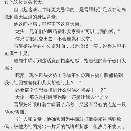
过他这位龙头老大。
但比起这些让牛嵘更为忌惮的，是雷耀扬那足以在港岛
掀起滔天巨浪的身世背景。
他这间小庙，可容不下这尊大佛。
“龙头，兄弟们的医药费和安家费都可以走我的帐。”
“你只管把我交出去，不会连累和义堂。”
雷耀扬端坐在办公桌对面，只是淡淡一笑，说得从容不
迫底气十足。
谁知牛嵘听到这话竟然拍桌站起，指着他的鼻子破口大
骂：
“死蠢！现在风头火势！你知不知你现在搞广联盛搞到
我们社团被差佬和几大帮会盯上？！”
“还要搞？你想要搞到什么时候才肯罢手！？”
“大佬，那你是想叫我跑路？还是让我去坐监？”
雷耀扬冷眼盯着牛嵘看了几秒，又漫不经心的点起一只
More雪茄。
当时入和义堂，他确实因为牛嵘敢打敢拼精神感到钦
佩，被他为社团搏出一片天的气魄所折服，但岁月不饶人，