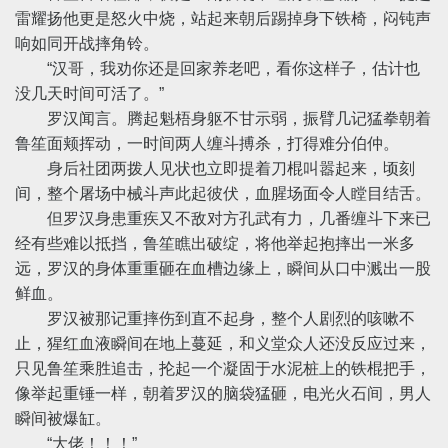
雷耀扬他更是怒火中烧，站起来朝后踢掉身下铁椅，闷钝声
响如同开战摔角铃。
“汉哥，我劝你还是回家养老吧，看你这样子，估计也
没几天时间可活了。”
罗汉闻言。腾起魁梧身躯不甘示弱，振臂几记猛拳朝着
鲁笙面颊挥动，一时间两人缠斗搏杀，打得难分伯仲。
身后社团两拨人见状也立即提着刀棍叫嚣起来，顷刻
间，整个屠场中械斗声此起彼伏，血腥场面令人瞠目结舌。
但罗汉身患重疾又不敌对方孔武有力，几番缠斗下来已
经有些难以抵挡，鲁笙瞧出破绽，将他举起抱摔出一米多
远，罗汉的身体重重砸在血槽边缘上，瞬间从口中溅出一股
鲜血。
罗汉被那记重摔伤到直不起身，整个人剧烈的咳嗽不
止，猩红血液瞬间在地上蔓延，和义堂众人还没反应过来，
只见鲁笙乘胜追击，抡起一个凝固于水泥桩上的铁棍把手，
像举起重锤一样，朝着罗汉的脑袋猛砸，电光火石间，男人
瞬间被爆缸。
“大佬！！！”