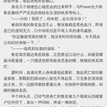
西装外套，卷起黑色衬衫袖口。
身后几个细佬也心领意会的过来帮手，与Power合力将
鲁笙捆得严严实实的倒挂在头顶的铁质弯钩上。
“——仆街！我死了…你休想…走出深水埗！”
被倒吊着的鲁笙血流不止，整张脸都是黑色血污，即便
是已经虚弱无力，口中却依旧是不堪入耳的谩骂威胁。
“你这脑袋埋屎的猪兜，我没有时间和你癫，今天我会
让你好好体验一下…”
“———临死前扯旗的滋味。”
鲁笙闻言额边青筋鼓胀，正想要还口说什么，却被雷耀
扬冷眼凝视，一刀捅进他那张散发恶臭的嘴，狠狠的将其捣
烂。
霎时间，血液向男人身体最低处聚积，激起死亡组织极
速膨胀，那颗剧烈跳动的心脏也不再起泵，只见鲁笙渐渐面
如土色，另一边眼球都快要爆出来，但他胯中那根肉棍，却
瞬间翘得老高。
半个钟头后，已经气绝身亡的鲁笙被几个细佬从四楼窗
户往外扔下，发出一声闷响，摔成一滩肉泥。