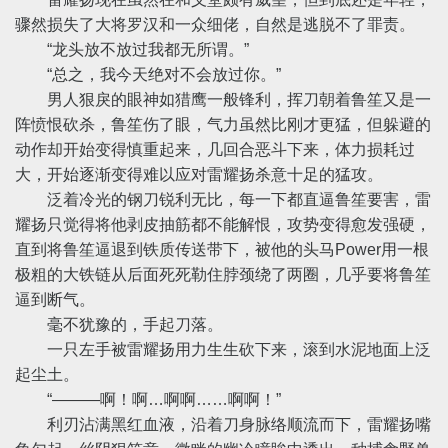
骤然损失了大将罗汉和一众细佬，自然是逃脱不了罪责。
“龙头放不放过我都无所谓。”
“总之，我今天绝对不会放过你。”
男人狠戾的眼神如猎鹰一般锋利，挥刀朝着鲁笙又是一
阵愤恨砍杀，鲁笙伤了眼，气力虽然比刚才更猛，但躲避的
动作却开始变得慎重起来，几回合恶斗下来，体力损耗过
大，开始逐渐变得难以应对雷耀扬杀意十足的猛攻。
泛着冷光的钢刀锐利无比，每一下都直逼鲁笙要害，雷
耀扬只觉得将他剥皮抽筋都不能解恨，攻势变得愈发强硬，
直到将鲁笙逼退到铁质传送带下，被他的头马Power用一根
极粗的大铁链从后面死死勒住脖颈绕了两圈，几乎要将鲁笙
逼到断气。
毫不犹豫的，手起刀落。
一只左手被雷耀扬用力生生砍下来，滚到水泥地面上泛
起尘土。
“———啊！啊…啊啊……啊啊！”
利刃沾满黑红血液，沿着刀身脉络顺流而下，雷耀扬嘴