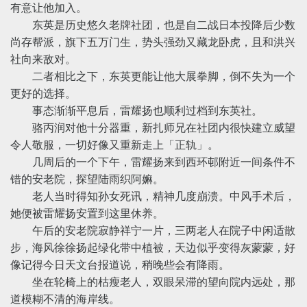
有意让他加入。
东英是历史悠久老牌社团，也是自二战日本投降后少数
尚存帮派，旗下五万门生，势头强劲又藏龙卧虎，且和洪兴
社向来敌对。
二者相比之下，东英更能让他大展拳脚，倒不失为一个
更好的选择。
事态渐渐平息后，雷耀扬也顺利过档到东英社。
骆丙润对他十分器重，新扎师兄在社团内很快建立威望
令人敬服，一切好像又重新走上「正轨」。
几周后的一个下午，雷耀扬来到西环邨附近一间条件不
错的安老院，探望陆雨织阿嫲。
老人当时得知孙女死讯，精神几度崩溃。中风手术后，
她便被雷耀扬安置到这里休养。
午后的安老院寂静祥宁一片，三两老人在院子中闲适散
步，海风徐徐扬起绿化带中植被，天边似乎变得灰蒙蒙，好
像记得今日天文台报道说，稍晚些会有降雨。
坐在轮椅上的枯瘦老人，双眼呆滞的望向院内远处，那
道模糊不清的海岸线。