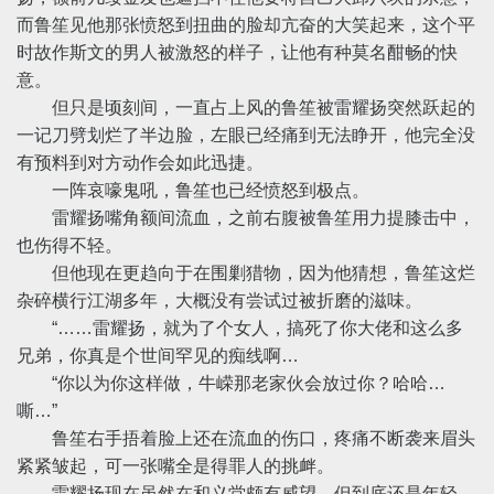
而鲁笙见他那张愤怒到扭曲的脸却亢奋的大笑起来，这个平
时故作斯文的男人被激怒的样子，让他有种莫名酣畅的快
意。
但只是顷刻间，一直占上风的鲁笙被雷耀扬突然跃起的
一记刀劈划烂了半边脸，左眼已经痛到无法睁开，他完全没
有预料到对方动作会如此迅捷。
一阵哀嚎鬼吼，鲁笙也已经愤怒到极点。
雷耀扬嘴角额间流血，之前右腹被鲁笙用力提膝击中，
也伤得不轻。
但他现在更趋向于在围剿猎物，因为他猜想，鲁笙这烂
杂碎横行江湖多年，大概没有尝试过被折磨的滋味。
“……雷耀扬，就为了个女人，搞死了你大佬和这么多
兄弟，你真是个世间罕见的痴线啊…
“你以为你这样做，牛嵘那老家伙会放过你？哈哈…
嘶…”
鲁笙右手捂着脸上还在流血的伤口，疼痛不断袭来眉头
紧紧皱起，可一张嘴全是得罪人的挑衅。
雷耀扬现在虽然在和义堂颇有威望，但到底还是年轻，