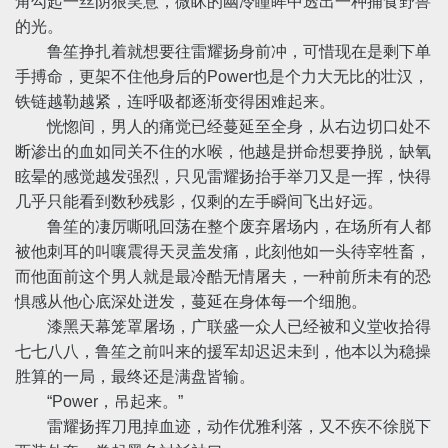
角勾起一丝阴狠笑意，微眯的幽冷瞳眸中透出一种捕食野兽
的光。
鲁笙挣扎着就想要往雷耀扬身前冲，可惜现在是剩下单
手搏命，更架不住他身后的Power也是个力大无比的壮汉，
铁链越勒越紧，连呼吸都逐渐变得困难起来。
恍惚间，男人的痛觉已经蔓延至全身，从右边切口处不
断渗出的血如同关不住的水喉，他越是拼命想要挣脱，缺氧
眩晕的感觉越发强烈，只见雷耀扬抬手举刀又是一挥，快得
几乎只能看到数秒残影，仅剩的左手瞬间飞出好远。
鲁笙的凄厉嘶吼回荡在整个废弃屠场内，在场所有人都
被他刺耳的叫嚷震得天灵盖发痛，此刻他如一头待宰牲畜，
而他面前这个男人就是最冷酷无情屠夫，一种前所未有的恐
惧感从他心底深处迸发，蔓延在身体每一个细胞。
漆黑天幕笼罩屠场，广联盛一众人已经被和义堂收拾得
七七八八，鲁笙之前叫来的援军却迟迟未到，他本以为稳操
胜算的一局，最终还是满盘皆输。
“Power，吊起来。”
雷耀扬挥刀甩掉血迹，动作优雅利落，又不疾不徐脱下