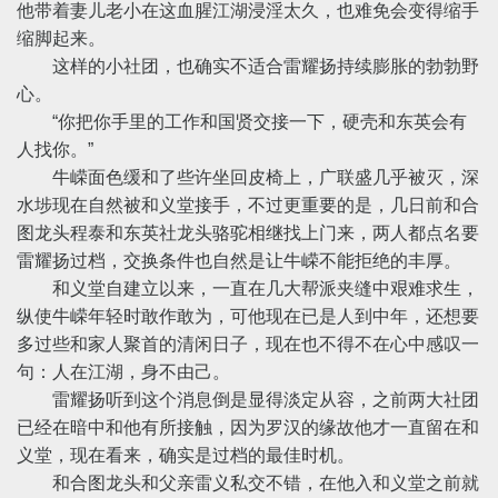
他带着妻儿老小在这血腥江湖浸淫太久，也难免会变得缩手
缩脚起来。
这样的小社团，也确实不适合雷耀扬持续膨胀的勃勃野
心。
“你把你手里的工作和国贤交接一下，硬壳和东英会有
人找你。”
牛嵘面色缓和了些许坐回皮椅上，广联盛几乎被灭，深
水埗现在自然被和义堂接手，不过更重要的是，几日前和合
图龙头程泰和东英社龙头骆驼相继找上门来，两人都点名要
雷耀扬过档，交换条件也自然是让牛嵘不能拒绝的丰厚。
和义堂自建立以来，一直在几大帮派夹缝中艰难求生，
纵使牛嵘年轻时敢作敢为，可他现在已是人到中年，还想要
多过些和家人聚首的清闲日子，现在也不得不在心中感叹一
句：人在江湖，身不由己。
雷耀扬听到这个消息倒是显得淡定从容，之前两大社团
已经在暗中和他有所接触，因为罗汉的缘故他才一直留在和
义堂，现在看来，确实是过档的最佳时机。
和合图龙头和父亲雷义私交不错，在他入和义堂之前就