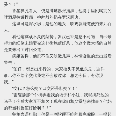
妥？！”
鲁笙鼻孔看人，仍是满嘴嚣张措辞，他将手里刚喝完的
啤酒易拉罐捏扁，挑衅般的扔在罗汉脚边。
这里可是深水埗，是他的地头，吹鸡就能随便招来几百
人。
看他这冥顽不灵的架势，罗汉已经是怒不可遏，自己最
得力的细佬未婚妻被这仆街施虐奸杀，他这个做大佬的自然
是要来出面讨回公道。
病躯苦撑，他忍不住又咳嗽几声，神情凝重的发出最后
警告：
“笙仔，都是出来行的，大家抬头不见低头见，这件
事…你不给个交代我绝不会放过你，总之今日，有你没
我。”
“交代？怎么交？口交还是肛交？！”
“雷耀扬那个仆街弄走我的场子和小姐，我就搞死他的
马子！今后大家互不相欠！现在你们和义堂想来找事？他妈
的都当我鲁笙好恰啊？！”
鲁笙言语粗鄙，仍是一副软硬不吃的跋扈嘴脸，一提起