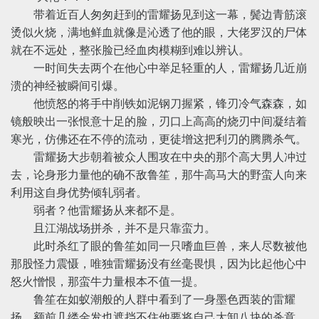
带着近百人匆匆赶到的雷耀扬见到这一幕，鬓边青筋滚
烫似火烧，满地鲜血就像是沁透了他的眼，大佬罗汉的尸体
就在不远处，整张脸已经血肉模糊到难以辨认。
一时间失去两个在他心中举足轻重的人，雷耀扬几近崩
溃的神经被瞬间引爆。
他愤怒的将手中削铁如泥钢刀握紧，锋刃冷气森森，如
镜般映出一张恨意十足的脸，刃口上高高的烧刃中间凝结着
寒光，仿佛还在不停的流动，更徒增这把利刃的腾腾杀气。
雷耀扬大步朝着被众人围攻在中央的那个高大男人冲过
去，论身形力量他的确不敌鲁笙，那牛高马大的野蛮人向来
利用这自身优势倾轧弱者。
弱者？他雷耀扬从来都不是。
且江湖战场拼杀，并不是只靠蛮力。
此时杀红了眼的鲁笙如同一只嗜血巨兽，来人尽数被他
那股怪力震慑，唯独雷耀扬没有丝毫畏惧，因为比起他心中
怒火憎恨，那蛮牛力量根本不值一提。
鲁笙在如蚁潮般的人群中看到了一身墨色西装的雷耀
扬，额前几缕金发也遮挡不住他要将自己大卸八块的杀意，