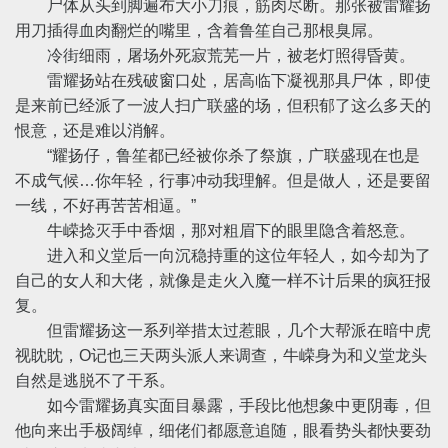
尸体从头到脚遍布大小刀痕，筋肉尽断。那张被雷耀扬
用刀插得血肉翻烂的嘴里，含着鲁笙自己那根臭屌。
冷街细雨，屠场外死寂荒芜一片，被老灯照得昏黄。
雷耀扬站在残破窗口处，居高临下凝视那具尸体，即使
是来前已经派了一波人扫广联盛的场，但积郁了这么多天的
恨意，还是难以消解。
“耀扬仔，鲁笙都已经被你杀了祭旗，广联盛现在也是
不成气候…你年轻，行事冲动我理解。但是做人，还是要留
一线，不好再苦苦相逼。”
牛嵘捻灭手中香烟，那对粗眉下的眼里隐含着怒意。
进入和义堂后一向沉稳持重的这位年轻人，如今却为了
自己的女人和大佬，就像是走火入魔一样不计后果的疯狂报
复。
但雷耀扬这一系列举措太过惹眼，几个大帮派在暗中虎
视眈眈，O记也三天两头派人来调查，牛嵘身为和义堂龙头
自然是逃脱不了干系。
如今雷耀扬真实面目暴露，手段比他想象中更阴毒，但
他向来出手极阔绰，细佬们都愿意追随，眼看势头都快要劲