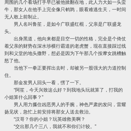
周围的几个看场打手早已被他掀翻在地，此人力大如一头蛮
牛，那女人在他手上完全像只鹌鹑，眼看难逃生天，一时间
无人敢上前制止。
男人名叫鲁笙，是如今广联盛红棍，父亲是广联盛龙
头。
出身黑道，他向来都是目空一切的性格，完全是个倚仗
着父亲的财势在深水埗横行霸道的老虎蟹，现在直接踩过线
到和义堂的地头撒野，想必是因为下午那几个按摩女跳槽触
怒了他。
当他下一拳正要挥出去时，却被另一股强大的力道控制
住。
那金发男人回头一看，愣了一下。
“阿笙，今天兴致这么好？到我地头玩就算了，打我的
小姐算什么回事？”
男人用力攥住凶恶男人的手腕，神色严肃的发问，雷耀
扬见状，急忙上前安排将那女人送去救治。
“汉哥？你的小姐？玩英雄救美啊？
“交出那几个三八，我就不和你们计较。”