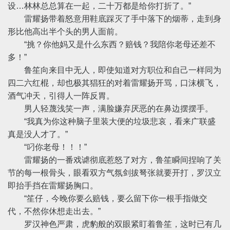
设…林林总总算在一起，二十万都是给你打折了。”
雷耀扬带着怒意用鞋底踩灭了手中落下的烟蒂，走到身
形比他高出半个头的男人面前。
“挑？你他妈又是什么东西？赔钱？我陪你老母还差不
多！”
鲁笙向来目中无人，即使知道对方职位和自己一样同为
四二六红棍，却也极其猖狂的对着雷耀扬开骂，口沫横飞，
酒气冲天，引得人一阵反胃。
男人轻蔑浅笑一声，满脸嫌弃厌恶的在鼻边摆摆手。
“我真为你这种脑子里装大便的垃圾悲哀，看来广联盛
真是没人才了。”
“叼你老母！！！”
雷耀扬的一番戏谑彻底惹怒了对方，鲁笙瞬间捏响了关
节的每一根骨头，眼看双方气氛剑拔弩张就要开打，罗汉立
即抬手挡在雷耀扬胸口。
“笙仔，今晚你要么赔钱，要么留下你一根手指做交
代，不然你休想走出去。”
罗汉神色严肃，虎豹般的双眼紧盯着鲁笙，这时已有几