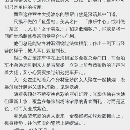
能只是单纯的按摩。
而靠这种营生大捞油水的黑帮自然是深谙其中门道。
只摸不做的「鱼蛋档」美其名曰：「康乐中心」或叫做
「茶室」，又用「女子美发厅」招徕低端客户，抑或是将一
间间骨场装修得富丽堂皇合法牟利。
他们总是能钻各种漏洞绕过法律框架，作出一副正当经
营的样子，掩人耳目躲避制裁。
银白色古董跑车停在上海街宝多金夜总会门口，前台泊
车小弟远远见到来人是雷耀扬，立刻上前恭恭敬敬的连声叫
着大佬，又小心翼翼接过钥匙把车开走。
入口处左边站着几个身材曼妙的女人聚在一起抽烟，袅
袅薄烟升腾起又随风消散，鬼魅妖娆。
随着头顶处不断变换色彩的霓虹灯牌，光影仿佛在为她
们重新上妆，覆盖在每张脂粉味浓厚的青春面孔，时而是蓝
色，时而又变成紫色。
看见西装笔挺的男人走来，全都谄媚如蛇般簇拥而上，
揽身揽势，往他坚实的臂膀上蜿蜒游走。