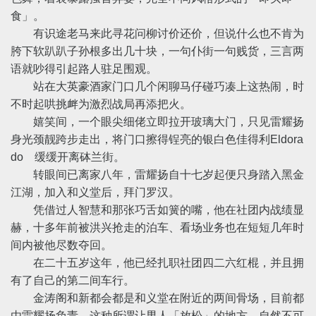
食」。
有识途老马来此寻花问柳讨价还价，但说什么也不肯为
胯下软趴趴子孙根多出几十块，一句仆街一句贱货，三言两
语就吵得引起路人驻足围观。
站在大英豪酒家门口几个闲聊马仔碰巧凑上这热闹，时
不时起哄挑衅为激烈战局再添把火。
嬉笑间，一个眼尖细佬立即拉开玻璃大门，只见雷耀扬
身光颈靓跨步走出，将门口擦得锃亮的银白色佳得利Eldora
do 缓缓开离砵兰街。
转眼间已离家八年，雷耀扬自十七岁起便只身踏入黑金
江湖，加入和义堂后，拜门罗汉。
凭借过人智慧和那张巧舌如簧的嘴，他在社团内战绩显
赫，十多年前被洪兴抢走的泊车、看场业务也在短短几年时
间内被他尽数夺回。
在二十五岁这年，他已经扎职社团四二六红棍，并且拥
有了自己的第二间车行。
金涛阁和新都会都是和义堂在附近的两间骨场，目前都
由雷耀扬负责，这种所谓让男人「放松」的地方，自然不可