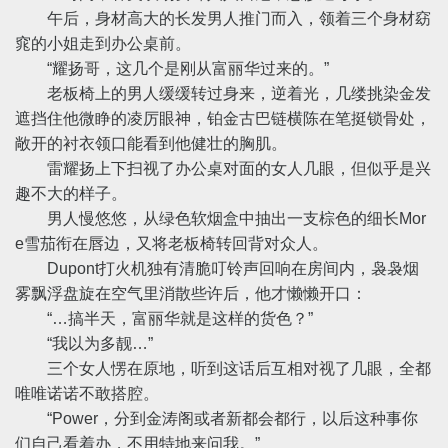
午后，身材高大的长发男人推门而入，领着三个身材窈
窕的小姐走到办公桌前。
“耀扬哥，这几个是刚从富丽华过来的。”
老板椅上的男人缓缓转过身来，逆着光，几缕挑染金发
遮挡住他微睁的凌厉眼神，铂金古巴链横陈在笔挺锁骨处，
敞开的衬衣领口能看到他健壮的胸肌。
雷耀扬上下扫视了办公桌对面的女人几眼，但似乎是兴
趣不大的样子。
男人慢悠悠，从绿色软烟盒中抽出一支棕色的细长Mor
e雪茄衔在唇边，又将老板椅转回背对众人。
Dupont打火机独有清脆叮铃声回响在房间内，袅袅烟
雾飘浮盘旋在空气里消散些许后，他才懒懒开口：
“…搞半天，富丽华就是这样的货色？”
“我以为多靓…”
三个女人愣在原地，听到这话后互相对视了几眼，全都
唯唯诺诺不敢搭腔。
“Power，分到金涛阁或者新都会都行，以后这种事你
们自己看着办，不用特地来问我。”