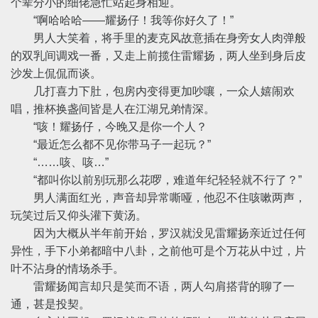
个辈分小的细佬急忙站起身相迎。
“啊哈哈哈——耀扬仔！我等你好久了！”
男人大笑着，将手里的麦克风故意插在身旁女人肉弹般
的双乳间调戏一番，又走上前揽住雷耀扬，两人坐到身后皮
沙发上侃侃而谈。
几打喜力下肚，包房内变得更加吵嚷，一众人嬉闹欢
唱，推杯换盏间皆是人在江湖兄弟情深。
“咳！耀扬仔，今晚又是你一个人？
“最近怎么都不见你带马子一起玩？”
“……咳、咳…”
“都叫你以前别玩那么花啰，难道年纪轻轻就不行了？”
男人满面红光，声音却异常嘶哑，他忍不住咳嗽两声，
玩笑过后又仰头灌下黄汤。
因为大概从半年前开始，罗汉就没见雷耀扬亲近过任何
异性，手下小弟都暗中八卦，之前他可是个万花从中过，片
叶不沾身的情场杀手。
雷耀扬闻言却只是笑而不语，两人勾肩搭背的聊了一
通，甚是投契。