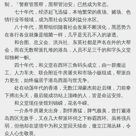
制，「警察管黑帮，黑帮管治安」已然成为常态。
七十年代，经济起飞迅猛，本地繁荣的夜场、赌场、色
情行业等领域，成为黑社会实现利益分水区。
八十年代，黑帮组织随着社会发展不断演化，黑恶势力
在各行各业就像是细菌一样，几乎是无孔不入的渗透。
和合图、忠义会、洪兴社、东英社都是声名在外的大帮
会，而在无数帮派扎堆的港岛，人员不足三千的和字头义堂
却独树一帜。
四十年代，和义堂在西环三角码头成立，由一群搬运
工、人力车夫、联合附近牛房屠夫和市场小贩组成，帮派自
力更生，始终偏居于港岛西面与世无争。
处在动荡年代的香港，无数江湖豪杰前赴后继，刀前拳
下搏出头天，最后能成功站上顶峰的人，皆是命运安排。
和义堂现任坐馆刘锦嵘，花名牛嵘。
一介杀牛房屠夫出身，剽悍勇猛，脾气极臭，曾打遍港
岛西区无敌手，又在几大帮派环伺之下称霸西环。虽将强兵
弱，但他却在逆境中为和义堂回天续命，傲立江湖丛林，令
众人心生敬畏。