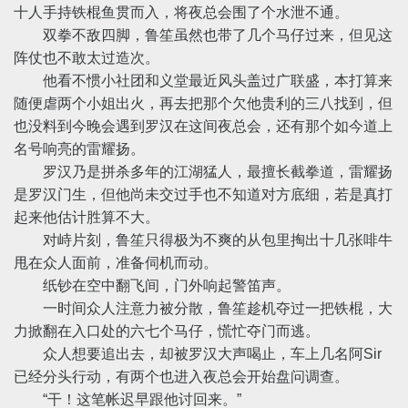
十人手持铁棍鱼贯而入，将夜总会围了个水泄不通。
双拳不敌四脚，鲁笙虽然也带了几个马仔过来，但见这
阵仗也不敢太过造次。
他看不惯小社团和义堂最近风头盖过广联盛，本打算来
随便虐两个小姐出火，再去把那个欠他贵利的三八找到，但
也没料到今晚会遇到罗汉在这间夜总会，还有那个如今道上
名号响亮的雷耀扬。
罗汉乃是拼杀多年的江湖猛人，最擅长截拳道，雷耀扬
是罗汉门生，但他尚未交过手也不知道对方底细，若是真打
起来他估计胜算不大。
对峙片刻，鲁笙只得极为不爽的从包里掏出十几张啡牛
甩在众人面前，准备伺机而动。
纸钞在空中翻飞间，门外响起警笛声。
一时间众人注意力被分散，鲁笙趁机夺过一把铁棍，大
力掀翻在入口处的六七个马仔，慌忙夺门而逃。
众人想要追出去，却被罗汉大声喝止，车上几名阿Sir
已经分头行动，有两个也进入夜总会开始盘问调查。
“干！这笔帐迟早跟他讨回来。”