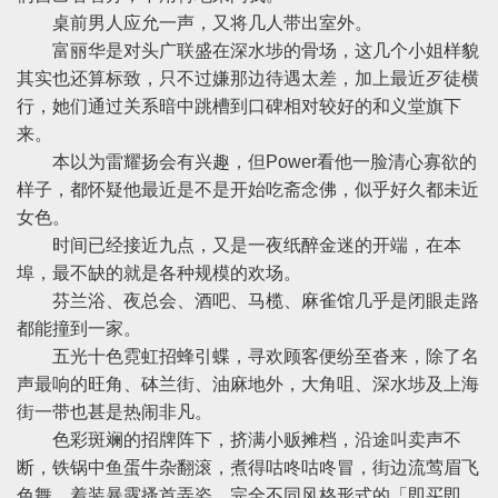
桌前男人应允一声，又将几人带出室外。
富丽华是对头广联盛在深水埗的骨场，这几个小姐样貌
其实也还算标致，只不过嫌那边待遇太差，加上最近歹徒横
行，她们通过关系暗中跳槽到口碑相对较好的和义堂旗下
来。
本以为雷耀扬会有兴趣，但Power看他一脸清心寡欲的
样子，都怀疑他最近是不是开始吃斋念佛，似乎好久都未近
女色。
时间已经接近九点，又是一夜纸醉金迷的开端，在本
埠，最不缺的就是各种规模的欢场。
芬兰浴、夜总会、酒吧、马榄、麻雀馆几乎是闭眼走路
都能撞到一家。
五光十色霓虹招蜂引蝶，寻欢顾客便纷至沓来，除了名
声最响的旺角、砵兰街、油麻地外，大角咀、深水埗及上海
街一带也甚是热闹非凡。
色彩斑斓的招牌阵下，挤满小贩摊档，沿途叫卖声不
断，铁锅中鱼蛋牛杂翻滚，煮得咕咚咕咚冒，街边流莺眉飞
色舞，着装暴露搔首弄姿，完全不同风格形式的「即买即