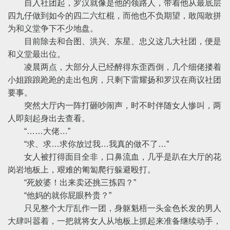
自入社团起，罗汉就像是他的领路人，带着他从最底层
四九仔做到如今的四二六红棍，而他也不负期望，敢闯敢拼
为和义堂争下不少地盘。
目前除去和合图、洪兴、东星、忠义这几大社团，便是
和义堂最出位。
凌晨两点，大部分人已经醉得东歪西倒，几个细佬搂着
小姐踉踉跄跄的走出包房，只剩下雷耀扬和罗汉在商议社团
要事。
突然大厅内一阵打砸吵闹声，时不时伴随女人惨叫，两
人即刻起身出去查看。
“……大佬…”
“求、求…求你放过我…我真的做不了…”
女人被打得面目全非，口鼻流血，几乎是趴在大厅的花
岗岩地板上，艰难的匍匐爬行躲避殴打。
“死姣婆！出来卖还挑三拣四？”
“他妈的就你屁眼矜贵？”
只见整个大厅乱作一团，身躯魁梧一头金色长发的男人
大肆叫嚣着，一把就将女人从地板上抓起来准备继续动手，