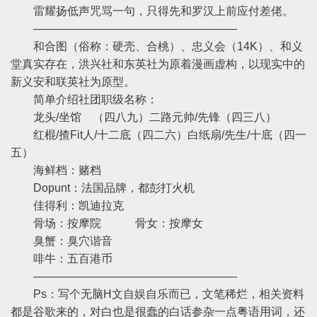
雷耀扬低声咒骂一句，只得先和罗汉上前应付差佬。
——————————————————
和合图（俗称：硬壳、合桃）、忠义会（14K）、和义
堂真实存在，洪兴社和东英社为原着漫画虚构，以现实中的
新义安和联英社为原型。
简单介绍社团职级名称：
龙头/坐馆 （四八九）二路元帅/先锋（四三八）
红棍/揸Fit人/十二底（四二六）白纸扇/先生/十底（四一
五）
海鲜档：赌档
Dopunt：法国品牌，都彭打火机
佳得利：凯迪拉克
骨场：按摩院 骨女：按摩女
臭蟹：臭穴谐音
啡牛：五百港币
——————————————————
Ps：写个无脑H文自娱自乐而已，文笔稀烂，相关资料
都是谷歌来的，对白也是很蠢的白话参杂一点粤语用词，还