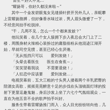
“雷生～好久不见…”
“耀扬哥，你好久都没来啦～”
其中一个金发碧眼鬼女见缝插针挤开另外几人，亲昵攀
上雷耀扬胳膊，但好像香水味过浓，男人眉头微蹙了一下，
不经意间抬手松脱掉。
“干，几周不见，怎么一个个都来发姣？”
他玩笑着，在几个女人簇拥下步入夜总会大门上了二
楼，周围身材火辣精心装扮过的庸脂俗粉从他混迹江湖开
始，早就司空见惯，甚至已经心生厌倦。
「无从抵挡只可以 爱到发烧！」
「头晕去看医生 医生在食蕉～」
「笑笑望着我说 不需要退烧！」
「人狂恋中应该要 爱到发烧…」
电视荧幕前，五大三粗的寸头男人搂着两个丰乳肥臀的
陪酒女高歌，摇摇晃晃醉意十足的步伐在头顶镜面灯球的投
射下更显逗趣鬼魅，身后沙发上坐了六七个气氛组观众，一
直在为他五音不全的歌声拍手叫好。
服务生带着雷耀扬推门而入，众人目光纷纷转向他，几