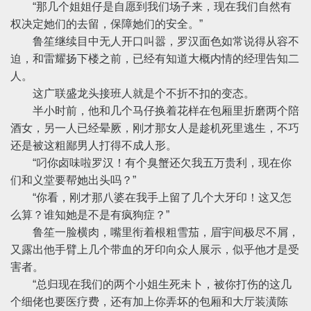
“那几个姐姐仔是自愿到我们场子来，现在我们自然有
权决定她们的去留，保障她们的安全。”
鲁笙继续目中无人开口叫嚣，罗汉面色如常说得从容不
迫，和雷耀扬下楼之前，已经有知道大概内情的经理告知二
人。
这广联盛龙头接班人就是个不折不扣的变态。
半小时前，他和几个马仔换着花样在包厢里折磨两个陪
酒女，另一人已经晕厥，刚才那女人是趁机死里逃生，不巧
还是被这粗鄙男人打得不成人形。
“叼你卤味啦罗汉！有个臭蟹还欠我五万贵利，现在你
们和义堂要帮她出头吗？”
“你看，刚才那八婆在我手上留了几个大牙印！这又怎
么算？谁知她是不是有疯狗症？”
鲁笙一脸横肉，嘴里衔着根粗雪茄，眉宇间极尽不屑，
又露出他手臂上几个带血的牙印向众人展示，似乎他才是受
害者。
“总归现在我们的两个小姐生死未卜，被你打伤的这几
个细佬也要医疗费，还有加上你弄坏的包厢和大厅装潢陈