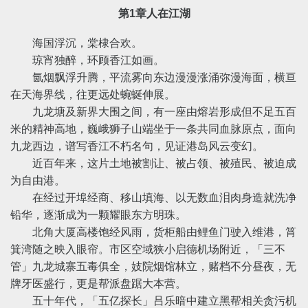
第1章人在江湖
海国浮沉，棠棣合欢。
琼宵独醉，环顾香江如画。
氤烟飘浮升腾，平流雾向东边漫漫涨涌弥漫海面，横亘
在天海界线，往更远处蜿蜒伸展。
九龙塘及新界大围之间，有一座由熔岩形成但不足五百
米的精神高地，巍峨狮子山端坐于一条共同血脉原点，面向
九龙西边，谱写香江不朽名句，见证港岛风云变幻。
近百年来，这片土地被割让、被占领、被殖民、被迫成
为自由港。
在经过开埠经商、移山填海、以无数血泪肉身造就洗净
铅华，逐渐成为一颗耀眼东方明珠。
北角大厦高楼饱经风雨，货柜船由鲤鱼门驶入维港，筲
箕湾随之映入眼帘。市区空域狭小启德机场附近，「三不
管」九龙城寨五毒俱全，妓院烟馆林立，赌档不分昼夜，无
牌牙医盛行，更是帮派盘踞大本营。
五十年代，「五亿探长」吕乐暗中建立黑帮相关贪污机