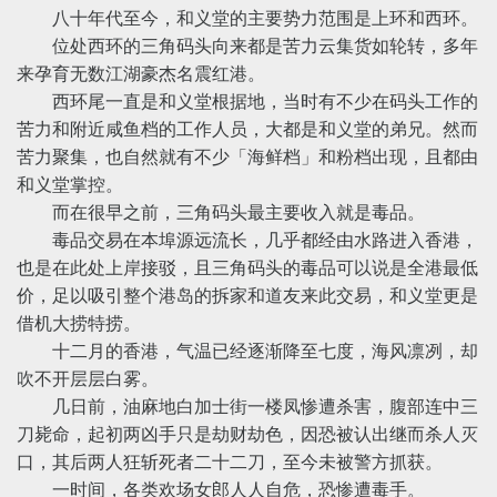
八十年代至今，和义堂的主要势力范围是上环和西环。
位处西环的三角码头向来都是苦力云集货如轮转，多年
来孕育无数江湖豪杰名震红港。
西环尾一直是和义堂根据地，当时有不少在码头工作的
苦力和附近咸鱼档的工作人员，大都是和义堂的弟兄。然而
苦力聚集，也自然就有不少「海鲜档」和粉档出现，且都由
和义堂掌控。
而在很早之前，三角码头最主要收入就是毒品。
毒品交易在本埠源远流长，几乎都经由水路进入香港，
也是在此处上岸接驳，且三角码头的毒品可以说是全港最低
价，足以吸引整个港岛的拆家和道友来此交易，和义堂更是
借机大捞特捞。
十二月的香港，气温已经逐渐降至七度，海风凛冽，却
吹不开层层白雾。
几日前，油麻地白加士街一楼凤惨遭杀害，腹部连中三
刀毙命，起初两凶手只是劫财劫色，因恐被认出继而杀人灭
口，其后两人狂斩死者二十二刀，至今未被警方抓获。
一时间，各类欢场女郎人人自危，恐惨遭毒手。