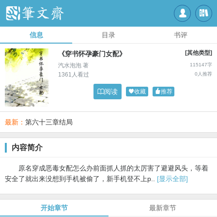


信息
目录
书评
[其他类型]
《穿书怀孕豪门女配》
汽水泡泡 著
115147字
1361人看过
0人推荐

阅读

收藏

推荐
最新：
第六十三章结局
内容简介
原名穿成恶毒女配怎么办前面抓人抓的太厉害了避避风头，等着
安全了就出来没想到手机被偷了，新手机登不上p..
[显示全部]
开始章节
最新章节