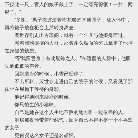
下仅此一只，官人的娘子戴上了，一定漂亮得很！一共二两
银子。”
“多谢。”男子接过装着梅花簪的木质匣子，放入怀中，
再将银子放在柜台上后转身离去。
裴世存刚走出古琅阁，就有一个乞儿与他擦身而过。
就着熙熙攘攘的人群，那名蓬头垢面的乞儿拿走了他挂
在身侧的钱袋。
“帮我留意身上有此配饰之人。”在喧嚣的人群中，他听
见他低低的声音。
回到裴府的时候，小雪已经停了。
不出所料，裴世存走进自己的院子的时候，又看见了那
抹坐在屋檐下等待的身影。
他记得她刚来裴府的时候。
像只怕生的小猫咪。
自己是她在这个人生地不熟的地方唯一能依靠的人。
洞房那夜他带着些怨气，因为自己不得不娶一个不喜欢
的女子。
更何况这名女子还是名胡姬。