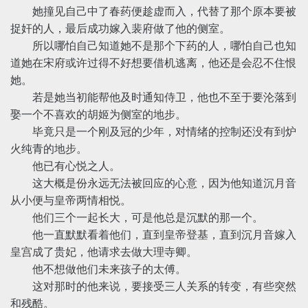
她撞见自己中了春药便趁虚而入，代替了那个原本要被
捉奸的人，最后成功嫁入裴府做了他的侧室。
所以哪怕自己知道她不是那个下药的人，哪怕自己也知
道她在宋府或许过得不好想要借机逃离，他还是会忍不住恨
她。
若是她当初能帮他及时通知侍卫，他也不至于要沦落到
娶一个不喜欢的胡姬为侧室的地步。
毕竟只是一个刚及冠的少年，对情绪的控制还没有到炉
火纯青的地步。
他已有心悦之人。
这大概是份永远无法被回应的心意，因为他知道沉月音
从小便与皇帝两情相悦。
他们三个一起长大，可是他总是沉默的那一个。
他一直默默看着他们，直到皇帝登基，直到沉月音嫁入
皇宫成了贵妃，他请求去做大理寺卿。
他不想做他们未来孩子的太傅。
这对那时的他来说，要接受三人关系的转变，有些突然
和残酷。