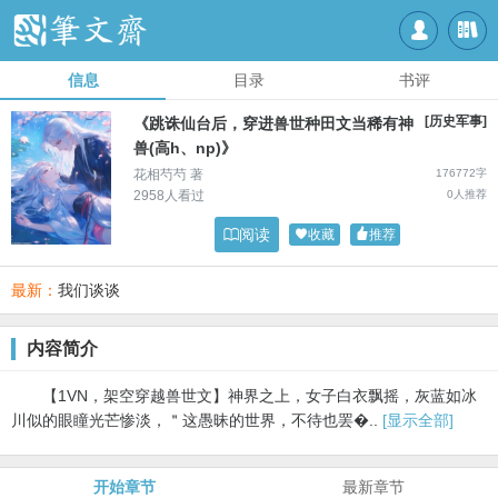


信息
目录
书评
[历史军事]
《跳诛仙台后，穿进兽世种田文当稀有神
兽(高h、np)》
花相芍芍 著
176772字
2958人看过
0人推荐

阅读

收藏

推荐
最新：
我们谈谈
内容简介
【1VN，架空穿越兽世文】神界之上，女子白衣飘摇，灰蓝如冰
川似的眼瞳光芒惨淡，＂这愚昧的世界，不待也罢�..
[显示全部]
开始章节
最新章节