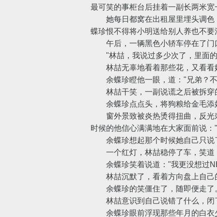
最可笑的事柜台后挂着一副长两米宽
她每日都窝在出租屋里埋头调色，
蝶珍恨不得将小明送给别人养也不要
午后，一辆黑色小轿车停在了门口
"林喆，我说过多少次了，里面的
林喆无辜地看着那些花，又看看她，
余蝶珍瞪他一眼，道："兄弟？不会
林喆干笑，一副说谎之后被拆穿的
余蝶珍点点头，将狗粮给金毛添好
窗外景致被炎热烫得扭曲，反光刺
时候的他信心满满地在大家面前说："I 
余蝶珍想起那个时候她自己只说了
一个红灯，林喆稳停了车，笑道："
余蝶珍笑着说道："我更没想过NB
林喆沉默了，看着方向盘上自己的手
余蝶珍的笑僵住了，随即便走了
林喆意识到自己说错了什么，闭
余蝶珍眼前浮现那些年月的白衣少