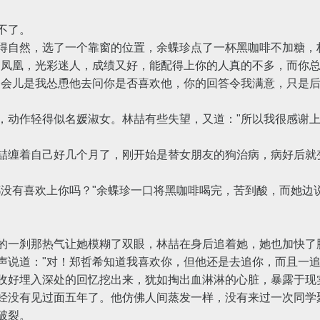
不了。
自然，选了一个靠窗的位置，余蝶珍点了一杯黑咖啡不加糖，
只凤凰，光彩迷人，成绩又好，能配得上你的人真的不多，而你总
会儿是我怂恿他去问你是否喜欢他，你的回答令我满意，只是后
动作轻得似名媛淑女。林喆有些失望，又道："所以我很感谢上
缠着自己好几个月了，刚开始是替女朋友的狗治病，病好后就
有喜欢上你吗？"余蝶珍一口将黑咖啡喝完，苦到酸，而她边说
一刹那热气让她模糊了双眼，林喆在身后追着她，她也加快了
声说道："对！郑哲希知道我喜欢你，但他还是去追你，而且一追
好埋入深处的回忆挖出来，犹如掏出血淋淋的心脏，暴露于现
没有见过面五年了。他仿佛人间蒸发一样，没有来过一次同学
破裂。