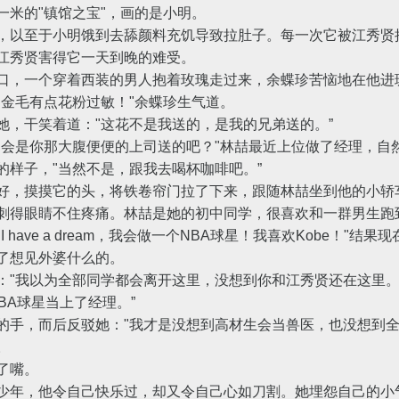
一米的"镇馆之宝"，画的是小明。
以至于小明饿到去舔颜料充饥导致拉肚子。每一次它被江秀贤
江秀贤害得它一天到晚的难受。
，一个穿着西装的男人抱着玫瑰走过来，余蝶珍苦恼地在他进
金毛有点花粉过敏！"余蝶珍生气道。
干笑着道："这花不是我送的，是我的兄弟送的。”
是你那大腹便便的上司送的吧？"林喆最近上位做了经理，自
样子，"当然不是，跟我去喝杯咖啡吧。”
，摸摸它的头，将铁卷帘门拉了下来，跟随林喆坐到他的小轿
得眼睛不住疼痛。林喆是她的初中同学，很喜欢和一群男生跑
have a dream，我会做一个NBA球星！我喜欢Kobe！"结
想见外婆什么的。
我以为全部同学都会离开这里，没想到你和江秀贤还在这里。
A球星当上了经理。”
，而后反驳她："我才是没想到高材生会当兽医，也没想到全
。
了嘴。
年，他令自己快乐过，却又令自己心如刀割。她埋怨自己的小