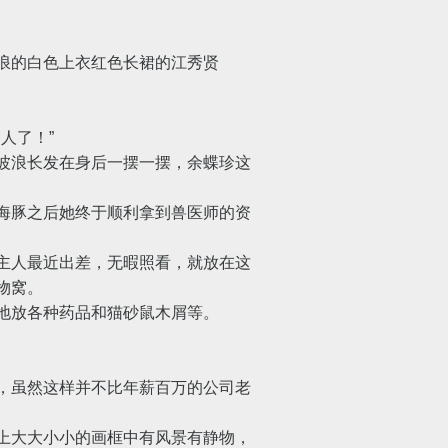
浪的白色上衣红色长裙的江秀贤
人了！”
波浪长发在身后一摆一摆，余蝶珍这
海豚之后她终于顺利拿到兽医师的资
主人最近出差，无暇照看，就放在这
物窝。
地放各种药品和猫砂鼠木屑等。
，虽然这样并不比年薪百万的公司老
上大大小小的画框中有风景有静物，