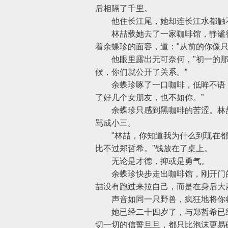
后相隔了千里。
他住长江尾，她却连长江水都触
林喆载她去了一家咖啡馆，静谧得
着余蝶珍的面容，道："从前的你像
他眼里露出无可奈何，"初一的那
候，你们就公开了关系。”
余蝶珍啄了一口咖啡，低眸不语，
了好几个女朋友，也不如你。”
余蝶珍只感到黑咖啡的苦涩。林喆
骂成小三。
"林喆，你知道我为什么到现在都没
比不过郑哲希。"钱放在了桌上。
无论是才德，抑或是勇气。
余蝶珍快步走出咖啡馆，刚开门的
喆没有跑过来拉自己，而是在身后大
声音如同一只野兽，疯狂地将你收
她已经二十四岁了，与郑哲希已经
切一切的信誓旦旦，都只比泡沫更易