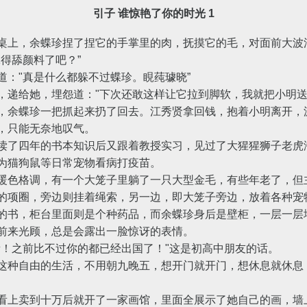
引子 谁惊艳了你的时光 1
上，余蝶珍捏了捏它的手掌里的肉，抚摸它的毛，对面前大波
得舔颜料了吧？”
："真是什么都躲不过蝶珍。睍莼璩晓”
给她，埋怨道："下次还敢这样让它拉到脚软，我就把小明送
余蝶珍一把抓起来扔了回去。江秀贤拿回钱，抱着小明离开，
，只能无奈地叹气。
了四年的书本知识后又跟着教授实习，见过了大猩猩狮子老虎
为猫狗鼠等日常宠物看病打疫苗。
色格调，有一个大笼子里躺了一只大型金毛，有些年老了，但
的项圈，旁边则挂着绳索，另一边，即大笼子旁边，放着各种宠
书，柜台里面则是个种药品，而余蝶珍身后是壁柜，一层一层
来光顾，总是会露出一脸惊讶的表情。
之前比不过你的都已经出国了！"这是初高中朋友的话。
种自由的生活，不用朝九晚五，想开门就开门，想休息就休息
上卖到十万后就开了一家画馆，里面全展示了她自己的画，墙