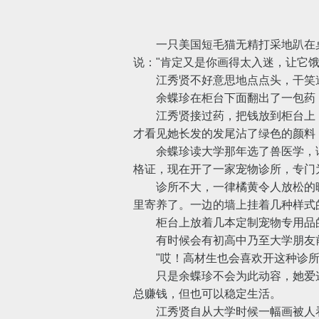
一只美国短毛猫无精打采地趴在桌
说："肯定又是你画得太入迷，让它饿
江秀贤不好意思地点点头，干笑道
余蝶珍在柜台下面翻出了一包药，递
江秀贤接过药，把钱放到柜台上，
才看见她长发的发尾沾了绿色的颜料
余蝶珍读大学那年选了兽医学，读
格证，现在开了一家宠物诊所，专门
诊所不大，一律橘黄令人放松的暖
里寄养了。一边的墙上挂着几种样式
柜台上放着几本定制宠物专用品的
有时候会有初高中乃至大学朋友前
"哎！高材生也会喜欢开这种诊所！
只是余蝶珍不会为此动容，她爱这
总赚钱，但也可以稳定生活。
江秀贤自从大学时候一幅画被人看