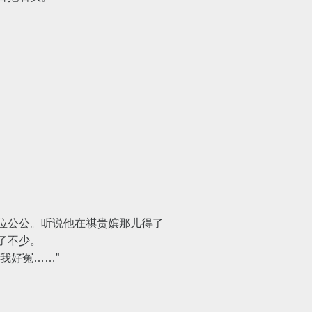
位公公。听说他在祺贵嫔那儿得了
了不少。
我好冤……”
。