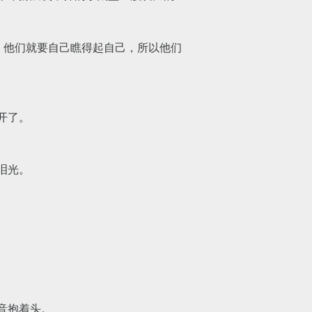
，他们就要自己瞧得起自己，所以他们
开了。
泪光。
音抱着头。