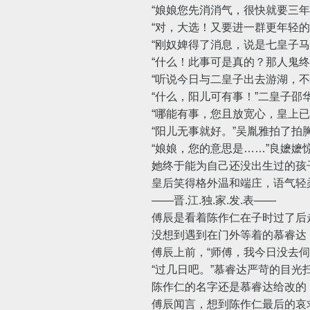
“娘娘您先消消气，很快就要三年一
“对，大选！又要进一群更年轻的
“刚奴婢得了消息，说是七皇子马上
“什么！此事可是真的？那人鬼终
“听说今日与二皇子出去游湖，不
“什么，阳儿可有事！”二皇子邵华
“哪能有事，您且放宽心，皇上已经
“阳儿无事就好。”吴胤雅拍了拍胸
“娘娘，您的意思是……”良嬷嬷
她终于能为自己还没出生过的孩
皇后笑得格外温和端庄，语气轻柔，
——晋.江.独.家.发.表——
傅辰是看着陈作仁在子时过了后走
没想到遇到在门外等着的慕睿达，
傅辰上前，“师傅，我今日没去伺
“过几日吧。”慕睿达严苛的目光扫
陈作仁的名字还是慕睿达给改的，
傅辰闻言，想到陈作仁最后的哀求