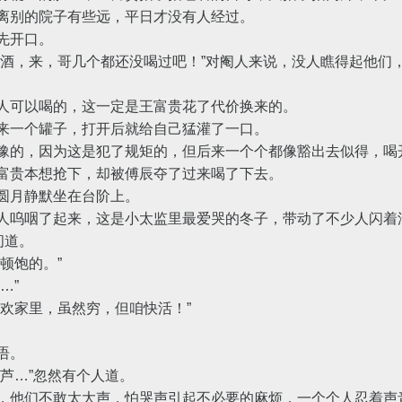
离别的院子有些远，平日才没有人经过。
先开口。
，来，哥几个都还没喝过吧！”对阉人来说，没人瞧得起他们
可以喝的，这一定是王富贵花了代价换来的。
一个罐子，打开后就给自己猛灌了一口。
的，因为这是犯了规矩的，但后来一个个都像豁出去似得，喝
贵本想抢下，却被傅辰夺了过来喝了下去。
月静默坐在台阶上。
呜咽了起来，这是小太监里最爱哭的冬子，带动了不少人闪着
问道。
顿饱的。”
…”
欢家里，虽然穷，但咱快活！”
语。
芦…”忽然有个人道。
他们不敢太大声，怕哭声引起不必要的麻烦，一个个人忍着声