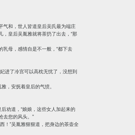
平气和，世人皆道皇后吴氏最为端庄
儿，皇后吴胤雅就将茶扔了出去，“那
乳母，感情自是不一般，“都下去
妃进了冷宫可以高枕无忧了，没想到
胤雅，安抚着皇后的气愤。
后劝道，“娘娘，这些女人加起来的
抢去您的风头。”
西！”吴胤雅狠狠道，把身边的茶壶全